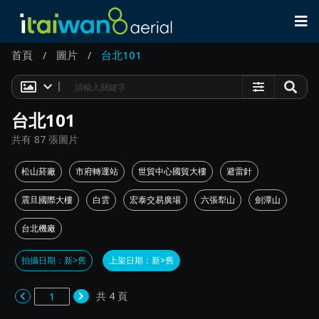
首頁
圖片
台北101
/
/
｜
台北101
共有 87 張圖片
松山菸廠
市府轉運站
世貿中心國貿大樓
避雷針
震旦國際大樓
白雲
宏泰交易廣場
六張犁山
劍潭山
台北機廠
拍攝日期：新>舊
上架日期：新>舊
共 4 頁